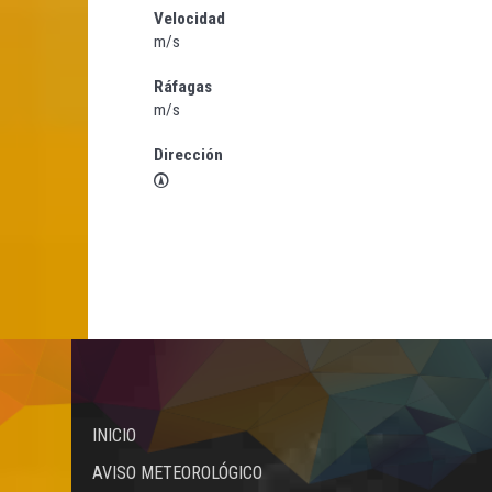
Velocidad
m/s
Ráfagas
m/s
Dirección
INICIO
AVISO METEOROLÓGICO